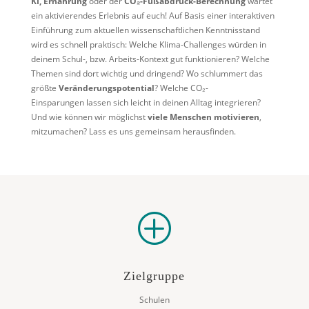
KI,
Ernährung
oder der
CO₂
-Fußabdruck-Berechnung
wartet
ein aktivierendes Erlebnis auf euch!
Auf Basis einer interaktiven
Einführung zum aktuellen wissenschaftlichen
Kenntnisstand
wird es schnell praktisch: Welche Klima-Challenges würden in
deinem Schul-, bzw. Arbeits-Kontext gut funktionieren? Welche
Themen sind dort wichtig und dringend? Wo schlummert das
größte
Veränderungspotential
? Welche CO₂
-
Einsparungen
lassen sich leicht in deinen Alltag integrieren?
Und wie können wir möglichst
viele Menschen motivieren
,
mitzumachen? Lass es uns gemeinsam herausfinden.
P
Zielgruppe
Schulen