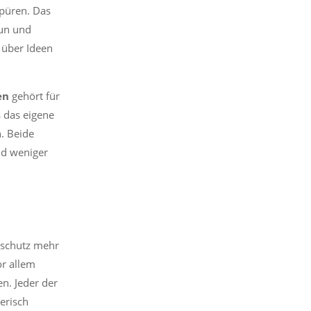
spüren. Das
tun und
, über Ideen
en
gehört für
 das eigene
n. Beide
nd weniger
aschutz mehr
or allem
n. Jeder der
erisch