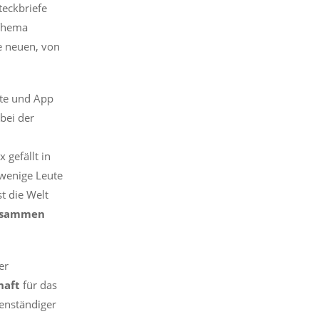
teckbriefe
 Thema
ie neuen, von
ite und App
bei der
x gefällt in
wenige Leute
t die Welt
zusammen
er
haft
für das
genständiger