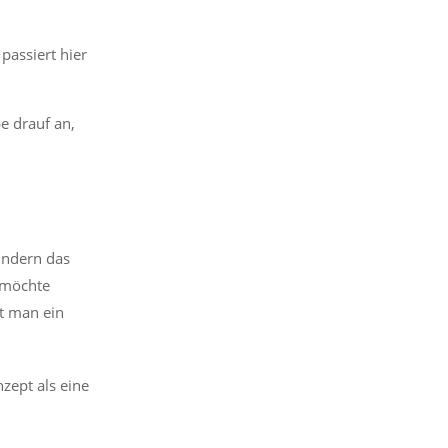
passiert hier
e drauf an,
Kindern das
, möchte
t man ein
nzept als eine