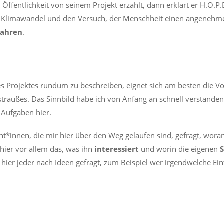
ffentlichkeit von seinem Projekt erzählt, dann erklärt er H.O.P.E
Klimawandel und den Versuch, der Menschheit einen angenehm
ahren
.
es Projektes rundum zu beschreiben, eignet sich am besten die Vo
raußes. Das Sinnbild habe ich von Anfang an schnell verstanden.
e Aufgaben hier.
ant*innen, die mir hier über den Weg gelaufen sind, gefragt, wora
 hier vor allem das, was ihn
interessiert
und worin die eigenen
 hier jeder nach Ideen gefragt, zum Beispiel wer irgendwelche Einf