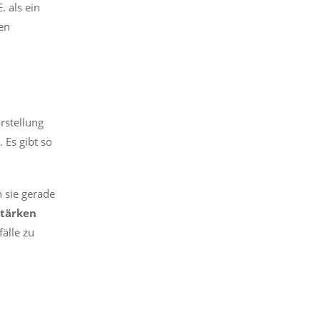
. als ein
en
rstellung
 Es gibt so
n sie gerade
Stärken
älle zu