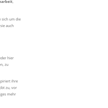
arbeit
,
 sich um die
 sie auch
der hier
n, zu
iriert ihre
ibt zu, vor
niges mehr