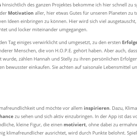
s
hinsichtlich des ganzen Projektes bekomme ich hier schnell zu 
 der
Motivation
aller, hier etwas Gutes für unseren Planeten zu 
tiven Ideen einbringen zu können. Hier wird sich viel ausgetauscht
ichtet und locker miteinander umgegangen.
den Tag einiges verwirklicht und umgesetzt, zu den ersten
Erfolg
nderer Menschen, die von H.O.P.E. gehört haben. Aber auch, dass
ert wurde, zählen Hannah und Stelly zu ihren persönlichen Erfolge
hen bewusster einkaufen. Sie achten auf saisonale Lebensmittel u
limafreundlichkeit und möchte vor allem
inspirieren
. Dazu, Klim
hance
zu sehen und sich aktiv einzubringen. In der App ist das v
dliche, kleine Figur, die einen
motiviert
, ohne dabei zu ermahne
nig klimafreundlicher ausrichtet, wird durch Punkte belohnt. Spiel