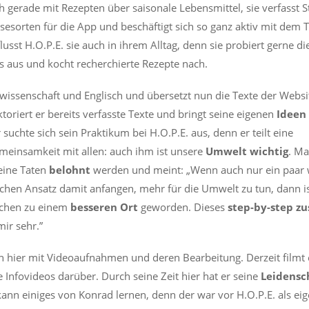
ch gerade mit Rezepten über saisonale Lebensmittel, sie verfasst S
esorten für die App und beschäftigt sich so ganz aktiv mit dem
flusst H.O.P.E. sie auch in ihrem Alltag, denn sie probiert gerne d
s aus und kocht recherchierte Rezepte nach.
rwissenschaft und Englisch und übersetzt nun die Texte der Webs
ktoriert er bereits verfasste Texte und bringt seine eigenen
Ideen
suchte sich sein Praktikum bei H.O.P.E. aus, denn er teilt eine
einsamkeit mit allen: auch ihm ist unsere
Umwelt
wichtig
. Ma
eine Taten
belohnt
werden und meint: „Wenn auch nur ein paar 
schen Ansatz damit anfangen, mehr für die Umwelt zu tun, dann is
sschen zu einem
besseren
Ort
geworden. Dieses
step-by-step 
mir sehr.”
ch hier mit Videoaufnahmen und deren Bearbeitung. Derzeit filmt 
e Infovideos darüber. Durch seine Zeit hier hat er seine
Leidensc
ann einiges von Konrad lernen, denn der war vor H.O.P.E. als ei