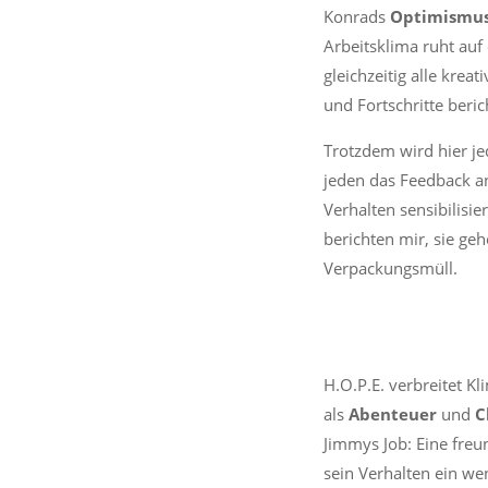
Konrads
Optimismu
Arbeitsklima ruht auf
gleichzeitig alle krea
und Fortschritte ber
Trotzdem wird hier je
jeden das Feedback a
Verhalten sensibilisi
berichten mir, sie ge
Verpackungsmüll.
H.O.P.E. verbreitet K
als
Abenteuer
und
C
Jimmys Job: Eine freun
sein Verhalten ein we