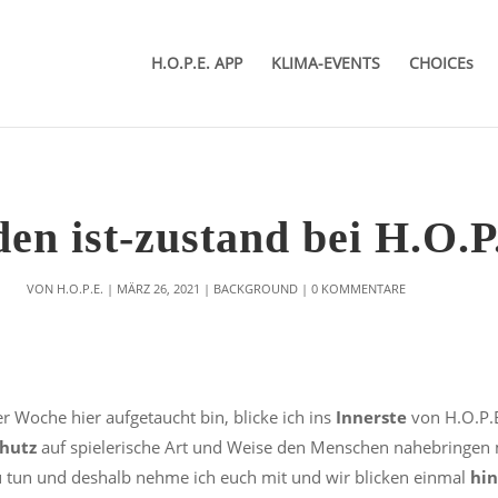
H.O.P.E. APP
KLIMA-EVENTS
CHOICEs
den ist-zustand bei H.O.P
VON
H.O.P.E.
|
MÄRZ 26, 2021
|
BACKGROUND
|
0 KOMMENTARE
r Woche hier aufgetaucht bin, blicke ich ins
Innerste
von H.O.P.E
hutz
auf spielerische Art und Weise den Menschen nahebringen 
 zu tun und deshalb nehme ich euch mit und wir blicken einmal
hin