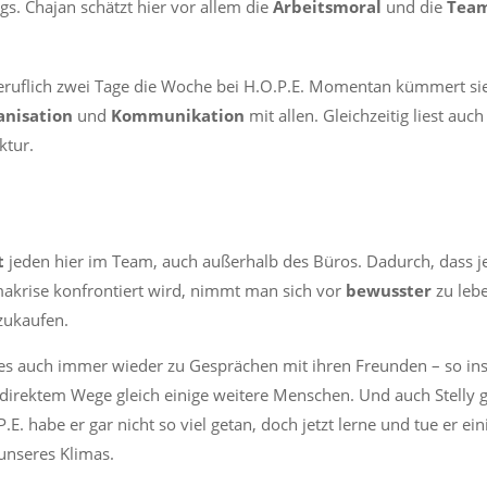
. Chajan schätzt hier vor allem die
Arbeitsmoral
und die
Team
beruflich zwei Tage die Woche bei H.O.P.E. Momentan kümmert sie
anisation
und
Kommunikation
mit allen. Gleichzeitig liest auch
ektur.
t
jeden hier im Team, auch außerhalb des Büros. Dadurch, dass je
imakrise konfrontiert wird, nimmt man sich vor
bewusster
zu lebe
zukaufen.
es auch immer wieder zu Gesprächen mit ihren Freunden – so insp
f direktem Wege gleich einige weitere Menschen. Und auch Stelly g
P.E. habe er gar nicht so viel getan, doch jetzt lerne und tue er ei
unseres Klimas.