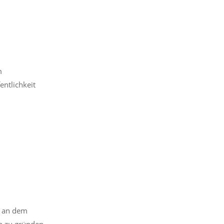
m
entlichkeit
v an dem
en zu gründen