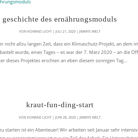
geschichte des ernährungsmoduls
VON
KONRAD LICHT
|
JULI 21, 2020
|
JIMMYS WELT
r nicht allzu langen Zeit, dass ein Klimaschutz-Projekt, an dem i
astelt wurde, eines Tages – es war der 7. März 2020 – an die Öff
fter dieses Projektes erschien an eben diesem sonnigen Tag...
kraut-fun-ding-start
VON
KONRAD LICHT
|
JUNI 28, 2020
|
JIMMYS WELT
u starten ist ein Abenteuer! Wir arbeiten seit Januar sehr intensi
App zu programmieren ist nur ein Teil der Arbeit. Ein Unternehm