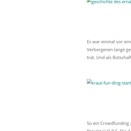
Es war einmal vor eine
Verborgenen lange geb
trat. Und als Botscha
So ein Crowdfunding z
Projekt H.O.P.E. Die 